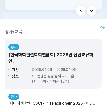
연구개발비
10.37
2023
조원
행사/교육
이슈클리핑
산업연구 개발인력
4
2023
만명
행사
[한국화학관련학회연합회] 2026년 신년교류회
국가연구개발사업 과제 수
안내
4.0
2023
천개
기간
2026.01.06 ~ 2026.01.06
장소
SC컨벤션 강남점 아나이스홀
국가연구개발사업 과제 금액
(한국과학기술회관 12층)
1.6
2023
조원
논문 수
행사
[캐나다 화학회(CSC) 개최] Pacifichem 2025 - 태평양 연안 학회 국제 화학 학술대회
1.2
2023
만건