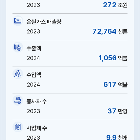
272
2023
조원
sustainable
Thermal
sustainability, and
syn
development
Properties
technological
55
전
integration
전체논문수
839
전체논문수
305
온실가스 배출량
132
총
전체논문수
416
총 인용수
2111
총 인용수
1197
72,764
2023
천톤
12
고
총 인용수
1201
고인용 논문
20
고인용 논문
14
고인용 논문
25
3
/
0
4
수출액
1,056
2024
억불
수입액
617
2024
억불
종사자 수
37
2023
만명
사업체 수
9.9
2023
천개