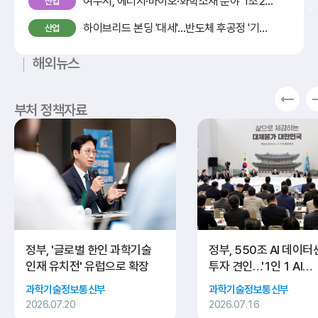
여수시, 에너지·바이오·화학소재 분야 1조2000억 투자협약 - 포인트경제
산업
하이브리드 본딩 '대세'…반도체 후공정 '기술 각축전' 활활
산업
해외뉴스
부처 정책자료
정부, '글로벌 한인 과학기술
정부, 550조 AI 데이
인재 유치전' 유럽으로 확장
투자 견인…'1인 1 AI
에이전트' 시대 연다
과학기술정보통신부
과학기술정보통신부
2026.07.20
2026.07.16