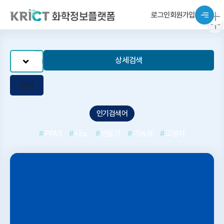
로그인
회원가입
상세검색
검색
인기검색어
#
PFAS
#
나노
#
반응기
#
기능성
#
고분자