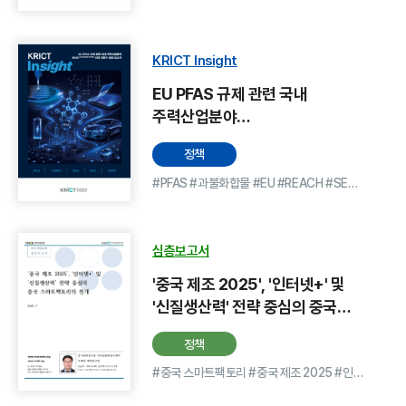
동향보고서
KRICT Insight
EU PFAS 규제 관련 국내
주력산업분야
SEAC(사회경제성분석위원회)
정책
의견 전문가 검토 보고서
#PFAS #과불화합물 #EU #REACH #SEAC #PFAS-free #ECHA #공급망 리스크 #불소계 소재 #환경
심층보고서
'중국 제조 2025', '인터넷+' 및
'신질생산력' 전략 중심의 중국
스마트팩토리의 전개
정책
#중국 스마트팩토리 #중국 제조 2025 #인터넷+ #스마트제조 #산업인터넷 #디지털전환 #홍색공급망 #특화클러스터 #공급망 자립 #신질생산력(新質生産力)