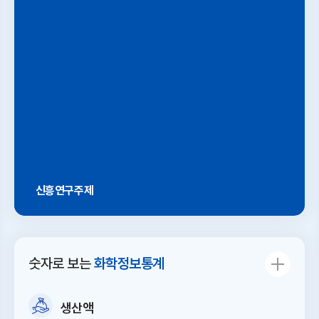
신흥연구주제
신흥연구주제
신흥연구주제
신흥연구주제
신흥
숫자로 보는
화학정보통계
t-
Renewable energy
Sustainable Fiber-
Additive
Visi
ical
transition:
Reinforced
manufacturing:
indu
 for
challenges,
Composites:
materials,
cycl
생산액
ic
impacts, and
Mechanical and
applications,
het